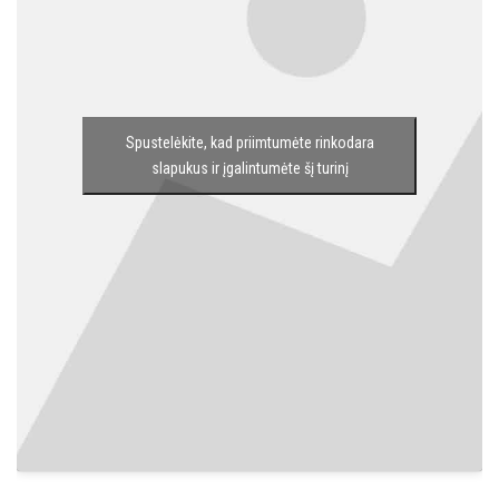
Spustelėkite, kad priimtumėte rinkodara
slapukus ir įgalintumėte šį turinį