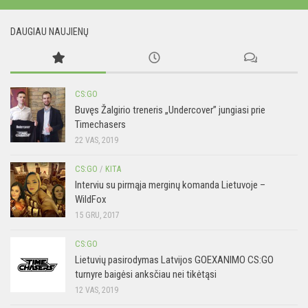
DAUGIAU NAUJIENŲ
CS:GO
Buvęs Žalgirio treneris „Undercover” jungiasi prie
Timechasers
22 VAS, 2019
CS:GO
/
KITA
Interviu su pirmąja merginų komanda Lietuvoje –
WildFox
15 GRU, 2017
CS:GO
Lietuvių pasirodymas Latvijos GOEXANIMO CS:GO
turnyre baigėsi anksčiau nei tikėtąsi
12 VAS, 2019