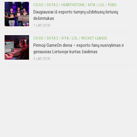
CS:GO
/
DOTA 2
/
HEARTHSTONE
/
KITA
/
LOL
/
PUBG
Daugiausiai iš esporto turnyrų uždirbusių lietuvių
dešimtukas
1 LAP, 2018
CS:GO
/
DOTA 2
/
KITA
/
LOL
/
ROCKET LEAGUE
Pirmoji GameOn diena – esporto fanų nusivylimas ir
geriausias Lietuvoje kurtas žaidimas
3 LAP, 2018