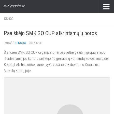
CS:GO
Paaiškėjo SMK:GO CUP atkrintamųjų poros
PARAŠĖ
SENSOW
·
2017-12-31
Šiandien SMK:GO CUP organizatoriai paskelbė galutinį grupių etapo
išsidėstymą, po kurio paaiškėjo 16 geriausių komandų kovosiančių dėl
8 vietų LAN finaluose, kurie įvyks vasario 2-3 dienomis Socialinių
Mokslų Kolegijoje.