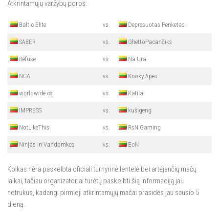
Atkrintamųjų varžybų poros:
Baltic Elite
vs.
Depresuotas Penketas
SABER
vs.
GhettoPacančiks
Refuse
vs.
Na Ura
NGA
vs.
Kooky Apes
worldwide.cs
vs.
Katilai
IMPRESS
vs.
kušigeng
NotLikeThis
vs.
RsN.Gaming
Ninjas in Vandamkes
vs.
EoN
Kolkas nėra paskelbta oficiali turnyrinė lentelė bei artėjančių mačų
laikai, tačiau organizatoriai turėtų paskelbti šią informaciją jau
netrukus, kadangi pirmieji atkrintamųjų mačai prasidės jau sausio 5
dieną.