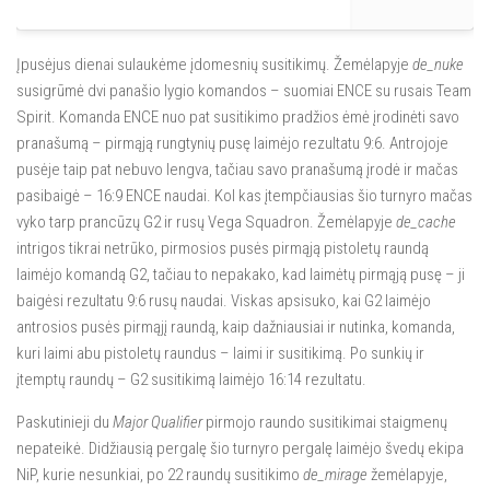
Įpusėjus dienai sulaukėme įdomesnių susitikimų. Žemėlapyje
de_nuke
susigrūmė dvi panašio lygio komandos – suomiai ENCE su rusais Team
Spirit. Komanda ENCE nuo pat susitikimo pradžios ėmė įrodinėti savo
pranašumą – pirmąją rungtynių pusę laimėjo rezultatu 9:6. Antrojoje
pusėje taip pat nebuvo lengva, tačiau savo pranašumą įrodė ir mačas
pasibaigė – 16:9 ENCE naudai. Kol kas įtempčiausias šio turnyro mačas
vyko tarp prancūzų G2 ir rusų Vega Squadron. Žemėlapyje
de_cache
intrigos tikrai netrūko, pirmosios pusės pirmąją pistoletų raundą
laimėjo komandą G2, tačiau to nepakako, kad laimėtų pirmąją pusę – ji
baigėsi rezultatu 9:6 rusų naudai. Viskas apsisuko, kai G2 laimėjo
antrosios pusės pirmąjį raundą, kaip dažniausiai ir nutinka, komanda,
kuri laimi abu pistoletų raundus – laimi ir susitikimą. Po sunkių ir
įtemptų raundų – G2 susitikimą laimėjo 16:14 rezultatu.
Paskutinieji du
Major Qualifier
pirmojo raundo susitikimai staigmenų
nepateikė. Didžiausią pergalę šio turnyro pergalę laimėjo švedų ekipa
NiP, kurie nesunkiai, po 22 raundų susitikimo
de_mirage
žemėlapyje,