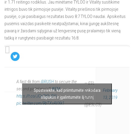
ir 1.71 reitingo rodiklius. Jau minėtame TYLOO ir Vitality susitikime
intrigos buvo tik pirmojoje pusėje. Vitality priešinosi tik pirmojoje
pusėje, o jai pasibaigus rezultatas buvo 8:7 TYLOO naudai. Apsikeitus
pusėmis vaizdas pasikeitė neatpažįstamai, kinai įjungę aukštesnę
pavarą ir žaisdami sąlyginai už lengvesnę pusę pralaimėjo tik vieną
tašką ir rungtynės pasibaigė rezultatu 16:8.
A fast 4k from
@RUSH
to secure the
— ESL
second pistol round!
#IEM
Counter-
February
Spustelėkite, kad priimtumėte rinkodara
https://t.co/JCaCtOvQYi
slapukus ir įgalintumėte šį turinį
Strike
13, 2019
pic.twitter.com/9bTXvAVXk1
(@ESLCS)