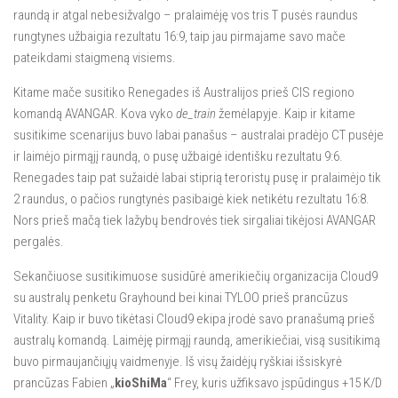
raundą ir atgal nebesižvalgo – pralaimėję vos tris T pusės raundus
rungtynes užbaigia rezultatu 16:9, taip jau pirmajame savo mače
pateikdami staigmeną visiems.
Kitame mače susitiko Renegades iš Australijos prieš CIS regiono
komandą AVANGAR. Kova vyko
de_train
žemėlapyje. Kaip ir kitame
susitikime scenarijus buvo labai panašus – australai pradėjo CT pusėje
ir laimėjo pirmąjį raundą, o pusę užbaigė identišku rezultatu 9:6.
Renegades taip pat sužaidė labai stiprią teroristų pusę ir pralaimėjo tik
2 raundus, o pačios rungtynės pasibaigė kiek netikėtu rezultatu 16:8.
Nors prieš mačą tiek lažybų bendrovės tiek sirgaliai tikėjosi AVANGAR
pergalės.
Sekančiuose susitikimuose susidūrė amerikiečių organizacija Cloud9
su australų penketu Grayhound bei kinai TYLOO prieš prancūzus
Vitality. Kaip ir buvo tikėtasi Cloud9 ekipa įrodė savo pranašumą prieš
australų komandą. Laimėję pirmąjį raundą, amerikiečiai, visą susitikimą
buvo pirmaujančiųjų vaidmenyje. Iš visų žaidėjų ryškiai išsiskyrė
prancūzas Fabien „
kioShiMa
“ Frey, kuris užfiksavo įspūdingus +15 K/D