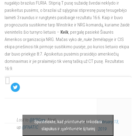
nugalėjo brazilus FURIA. Stiprią T pusę sužaidę švedai neklydo ir
pasikeitus pusėms, o brazilai už sąlyginai stipresnę pusę tesugebėjo
laimėti 3 raundus ir rungtynės pasibaigė rezultatu 16:6. Kaip ir buvo
prognozuota susitikime tarp Winstrike ir NRG komandų, kuriame žaidė
vienintelis šio turnyro lietuvis –
Kvik
, pergalę pasiekė Šiaurės
Amerikos organizacija NRG. Mačas vyko
de_nuke
žemėlapyje ir CIS
ekipa priešinosi tik pirmoje susitikimo pusėje, po kurios lietuvio ekipa
dar buvo priekyje 8:7. Apsikeitus pusėmis prasidėjo amerikiečių
dominavimas ir jie pralaimėjo tik vieną tašką už CT pusę. Rezultatas
16:9.
Lost to
@NRGgg
. Next
— Aurimas Kvakšys
February 13,
Spustelėkite, kad priimtumėte rinkodara
up
@FNATIC
slapukus ir įgalintumėte šį turinį
(@AurisKvik)
2019