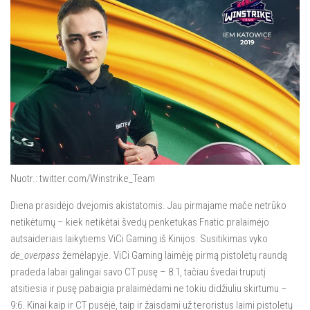
Nuotr.: twitter.com/Winstrike_Team
Diena prasidėjo dvejomis akistatomis. Jau pirmajame mače netrūko
netikėtumų – kiek netikėtai švedų penketukas Fnatic pralaimėjo
autsaideriais laikytiems ViCi Gaming iš Kinijos. Susitikimas vyko
de_overpass
žemėlapyje. ViCi Gaming laimėję pirmą pistoletų raundą
pradeda labai galingai savo CT pusę – 8:1, tačiau švedai truputį
atsitiesia ir pusę pabaigia pralaimėdami ne tokiu didžiuliu skirtumu –
9:6. Kinai kaip ir CT pusėjė, taip ir žaisdami už teroristus laimi pistoletų