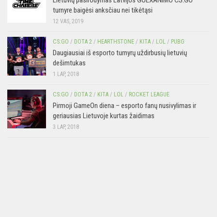
turnyre baigėsi anksčiau nei tikėtąsi
12 VAS, 2019
CS:GO
/
DOTA 2
/
HEARTHSTONE
/
KITA
/
LOL
/
PUBG
Daugiausiai iš esporto turnyrų uždirbusių lietuvių
dešimtukas
1 LAP, 2018
CS:GO
/
DOTA 2
/
KITA
/
LOL
/
ROCKET LEAGUE
Pirmoji GameOn diena – esporto fanų nusivylimas ir
geriausias Lietuvoje kurtas žaidimas
3 LAP, 2018