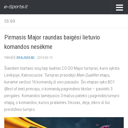
CS:GO
Pirmasis Major raundas baigėsi lietuvio
komandos nesėkme
PARAŠĖ
BRAJNDEAD
·
2019-02-13
Šiandien startavo visų taip lauktas CS:GO
Major turnyras, kuris vyksta
Lenkijoje, Katovicuose. Turnyras prasidėjo
Main Qualifier
etapu,
kuriame varžosi 16 komandų iš viso pasaulio. Šis etapas vyks BO1
(
Best of one
) principu, o komandų pagrindinis tikslas – pasiekti 3
pergales. Komandos laimėjusios 3 mačus pateks į pagrindinį turnyro
etapą, o komandos, kurios pralaimės 3 kovas, deja, iškris iš šio
prestižinio turnyro.