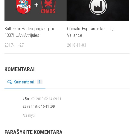
Butters ir Haflex jungiasi prie
Oficialu: EspiranTo keliasi į
1337HUANIA trijulės
Valiance
2017-11-27
2018-11-03
KOMENTARAI
Komentarai
1
dRrr
2019-02-14 09:11
ez vs fnatic 16-11 :DD
Atsakyti
PARAŠYKITE KOMENTARĄ