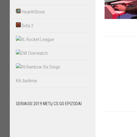
HearthStone
Dota 2
Rocket League
Overwatch
Rainbow Six Siege
Kiti žaidimai
GERIAUSI 2019 METŲ CS:GO EPIZODAI