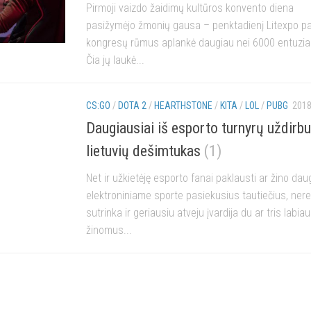
Pirmoji vaizdo žaidimų kultūros konvento diena
pasižymėjo žmonių gausa – penktadienį Litexpo pa
kongresų rūmus aplankė daugiau nei 6000 entuzia
Čia jų laukė...
CS:GO
/
DOTA 2
/
HEARTHSTONE
/
KITA
/
LOL
/
PUBG
2018
Daugiausiai iš esporto turnyrų uždirb
lietuvių dešimtukas
(1)
Net ir užkietėję esporto fanai paklausti ar žino dau
elektroniniame sporte pasiekusius tautiečius, nere
sutrinka ir geriausiu atveju įvardija du ar tris labiau
žinomus...