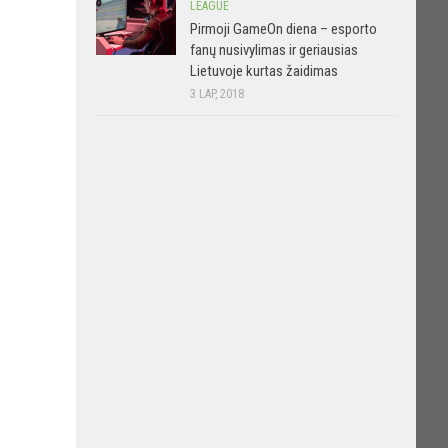
LEAGUE
Pirmoji GameOn diena – esporto
fanų nusivylimas ir geriausias
Lietuvoje kurtas žaidimas
3 LAP, 2018