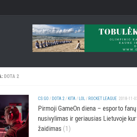
A:
DOTA 2
CS:GO
/
DOTA 2
/
KITA
/
LOL
/
ROCKET LEAGUE
2018-11-0
Pirmoji GameOn diena – esporto fanų
nusivylimas ir geriausias Lietuvoje ku
žaidimas
(1)