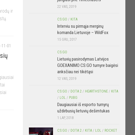
22 VAS, 2019
rodų ir
stų.
CS:GO
/
KITA
Interviu su pirmąja merginų
komanda Lietuvoje – WildFox
15 GRU, 2017
-11-01
CS:GO
usių
Lietuvių pasirodymas Latvijos
GOEXANIMO CS:GO turnyre baigėsi
anksčiau nei tikėtąsi
giausiai
12 VAS, 2019
tai
CS:GO
/
DOTA 2
/
HEARTHSTONE
/
KITA
siai
/
LOL
/
PUBG
Daugiausiai iš esporto turnyrų
uždirbusių lietuvių dešimtukas
1 LAP, 2018
CS:GO
/
DOTA 2
/
KITA
/
LOL
/
ROCKET