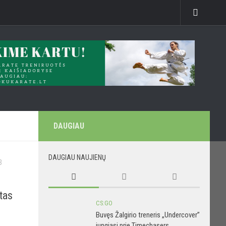
DAUGIAU
DAUGIAU NAUJIENŲ
3
rtas
CS:GO
Buvęs Žalgirio treneris „Undercover”
jungiasi prie Timechasers