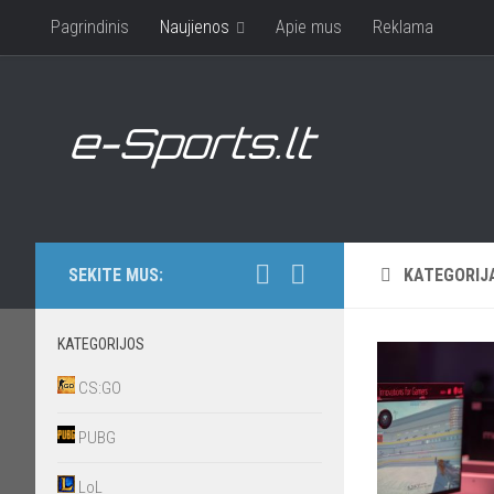
Pagrindinis
Naujienos
Apie mus
Reklama
SEKITE MUS:
KATEGORIJ
KATEGORIJOS
CS:GO
PUBG
LoL