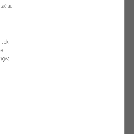
 tačiau
 tiek
je
engva.