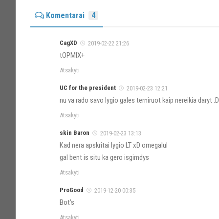
Komentarai
4
CagXD
2019-02-22 21:26
tOPMIX+
Atsakyti
UC for the president
2019-02-23 12:21
nu va rado savo lygio gales terniruot kaip nereikia daryt :
Atsakyti
skin Baron
2019-02-23 13:13
Kad nera apskritai lygio LT xD omegalul
gal bent is situ ka gero isgimdys
Atsakyti
ProGood
2019-12-20 00:35
Bot’s
Atsakyti