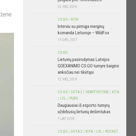
22 VAS, 2019
 užėmė
CS:GO
/
KITA
Interviu su pirmąja merginų
komanda Lietuvoje – WildFox
15 GRU, 2017
CS:GO
Lietuvių pasirodymas Latvijos
GOEXANIMO CS:GO turnyre baigėsi
anksčiau nei tikėtąsi
12 VAS, 2019
CS:GO
/
DOTA 2
/
HEARTHSTONE
/
KITA
/
LOL
/
PUBG
Daugiausiai iš esporto turnyrų
uždirbusių lietuvių dešimtukas
1 LAP, 2018
CS:GO
/
DOTA 2
/
KITA
/
LOL
/
ROCKET