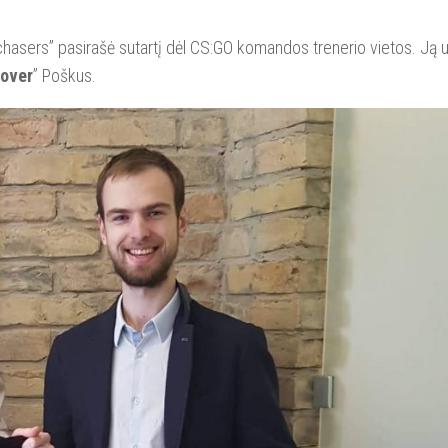
echasers” pasirašė sutartį dėl CS:GO komandos trenerio vietos. Ją
over
” Poškus.