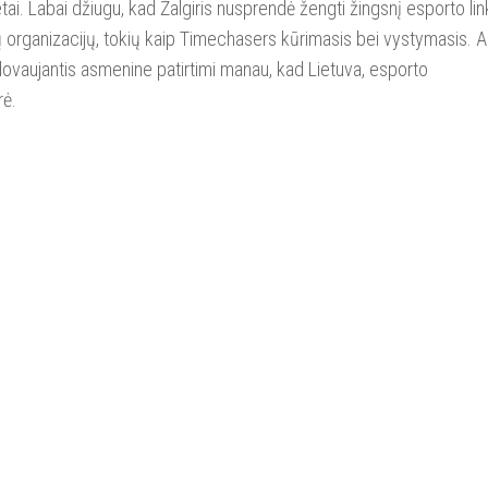
i. Labai džiugu, kad Žalgiris nusprendė žengti žingsnį esporto lin
ujų organizacijų, tokių kaip Timechasers kūrimasis bei vystymasis. A
vadovaujantis asmenine patirtimi manau, kad Lietuva, esporto
rė.