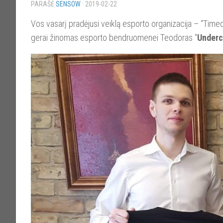
PARAŠĖ
SENSOW
·
2019-02-22
Vos vasarį pradėjusi veiklą esporto organizacija – “Tim
gerai žinomas esporto bendruomenei Teodoras “
Underc