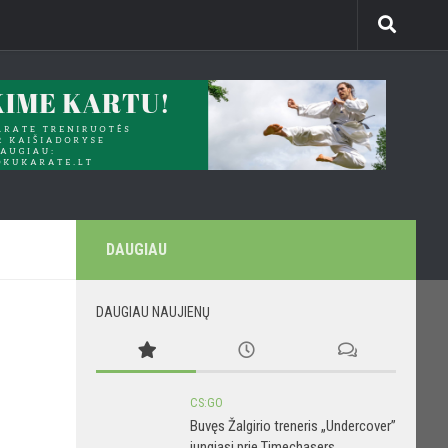
DAUGIAU
DAUGIAU NAUJIENŲ
CS:GO
Buvęs Žalgirio treneris „Undercover”
jungiasi prie Timechasers