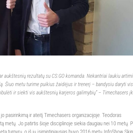
 dar aukštesnių rezultatų su CS:GO komanda. Nekantriai laukiu artim
. Šiuo metu turime puikius žaidėjus ir trenerį – bandysiu daryti vis
obulėti ir siekti vis aukštesnių karjeros galimybių” – Timechasers į
į jo pasirinkimą ir ateitį Timechasers organizacijoje. Teodoras
ą metų. Jo patirtis šioje disciplinoje siekia daugiau nei 10 metų. P
letą turnyrų, o iš jų įsimintiniausias buvo 2016 metų InfoShow Skin