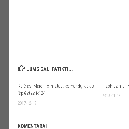
JUMS GALI PATIKTI...
Keičiasi Major formatas: komandų kiekis
Flash užims Ty
išplėstas iki 24
2018-01-05
2017-12-15
KOMENTARAI