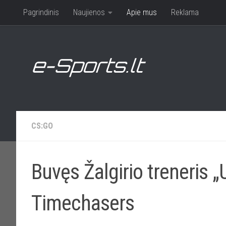
Pagrindinis
Naujienos
Apie mus
Reklama
CS:GO
Buvęs Žalgirio treneris „
Timechasers