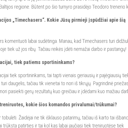
 Baltijos regione. Būtent po šio turnyro prasidėjo Teodoro trenerio k
cijos „Timechasers“. Kokie Jūsų pirmieji įspūdžiai apie šią
nors komentuoti labai sudėtinga. Manau, kad Timechasers turi didžiul
oje tiek už jos ribų. Tačiau reikės įdėti nemažai darbo ir pastangų!
zacijai, tiek patiems sportininkams?
cijai tiek sportininkams, tai tapti vienais geriausių ir pajėgiausių tie
 turi daugelis, tačiau tik vienetai to nori iš tikrųjų. Pagrindinė prieža
nori pasiekti gerų rezultatų kuo greičiau ir įdėdami kuo mažiau dar
r treniruotes, kokie šios komandos privalumai/trūkumai?
ulėti. Žaidėjai ne tik išklauso patarimų, tačiau iš karto tai išband
rūksta patirties ir tai kol kas labai jaučiasi tiek treniruotėse tiek