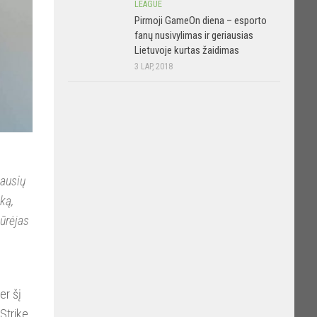
LEAGUE
Pirmoji GameOn diena – esporto
fanų nusivylimas ir geriausias
Lietuvoje kurtas žaidimas
3 LAP, 2018
iausių
ką,
kūrėjas
er šį
Strike