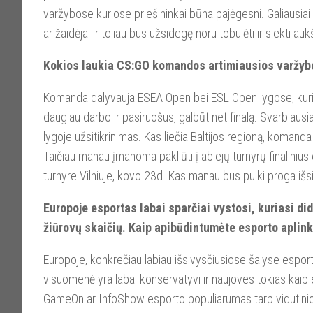
varžybose kuriose priešininkai būna pajėgesni. Galiausiai g
ar žaidėjai ir toliau bus užsidegę noru tobulėti ir siekti a
Kokios laukia CS:GO komandos artimiausios varžybos
Komanda dalyvauja ESEA Open bei ESL Open lygose, kurios
daugiau darbo ir pasiruošus, galbūt net finalą. Svarbiausi
lygoje užsitikrinimas. Kas liečia Baltijos regioną, koman
Taičiau manau įmanoma pakliūti į abiejų turnyrų finalini
turnyre Vilniuje, kovo 23d. Kas manau bus puiki proga išsi
Europoje esportas labai sparčiai vystosi, kuriasi did
žiūrovų skaičių. Kaip apibūdintumėte esporto aplinką
Europoje, konkrečiau labiau išsivysčiusiose šalyse esport
visuomenė yra labai konservatyvi ir naujoves tokias kaip 
GameOn ar InfoShow esporto populiarumas tarp vidutinio 