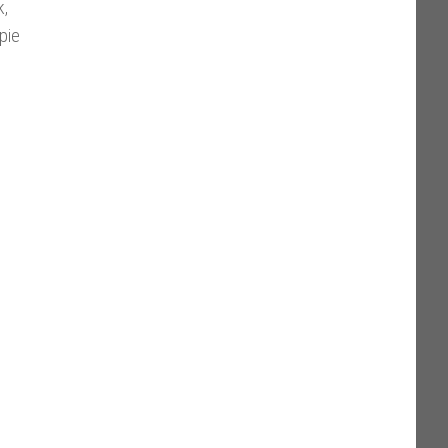
k,
pie