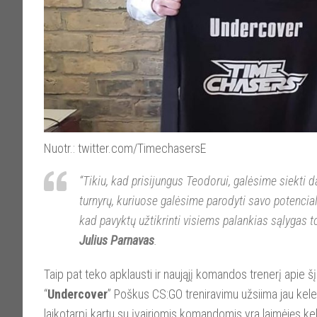
Nuotr.: twitter.com/TimechasersE
“Tikiu, kad prisijungus Teodorui, galėsime siekti
turnyrų, kuriuose galėsime parodyti savo potencialą
kad pavyktų užtikrinti visiems palankias sąlygas t
Julius Parnavas
.
Taip pat teko apklausti ir naująjį komandos trenerį apie š
“
Undercover
” Poškus CS:GO treniravimu užsiima jau kelet
laikotarpį kartu su įvairiomis komandomis yra laimėjęs ke