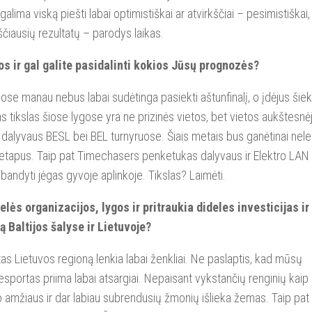
alima viską piešti labai optimistiškai ar atvirkščiai – pesimistiškai,
ukščiausių rezultatų – parodys laikas.
 ir gal galite pasidalinti kokios Jūsų prognozės?
e manau nebus labai sudėtinga pasiekti aštunfinalį, o įdėjus šiek
as tikslas šiose lygose yra ne prizinės vietos, bet vietos aukštesnė
da dalyvaus BESL bei BEL turnyruose. Šiais metais bus ganėtinai nel
us etapus. Taip pat Timechasers penketukas dalyvaus ir Elektro LAN
bandyti jėgas gyvoje aplinkoje. Tikslas? Laimėti.
elės organizacijos, lygos ir pritraukia dideles investicijas ir
 Baltijos šalyse ir Lietuvoje?
as Lietuvos regioną lenkia labai ženkliai. Ne paslaptis, kad mūsų
esportas priima labai atsargiai. Nepaisant vykstančių renginių kaip
amžiaus ir dar labiau subrendusių žmonių išlieka žemas. Taip pat