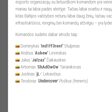
esporto organizacijų su lietuviškom komandom yra vieneta
manau tai labai padės ateityje. Tačiau labai svarbu ir na
kitas Baltijos valstybes neturiu labai daug žinių, tačiau 
infrastruktūros, renginių bei komandų atžvilgiu – yra lyde
Komandos sudėtis dabar atrodo taip:
Dominykas ‘
Ind1ff3rent’
Stulpinas
Andrius ‘
Askew’
Levinskas
Julius ‘
Jalzaz’
Čaikauskas
Artiomas ‘
ShAdOwOw
‘ Tarianikovas
Justinas ‘
jL-
‘ Lekavičius
Teodoras ‘
Undercover
‘ Poškus (treneris)