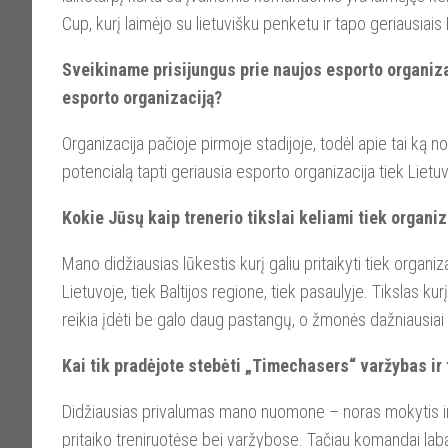
Cup, kurį laimėjo su lietuvišku penketu ir tapo geriausiais
Sveikiname prisijungus prie naujos esporto organiza
esporto organizaciją?
Organizacija pačioje pirmoje stadijoje, todėl apie tai ką 
potencialą tapti geriausia esporto organizacija tiek Lietuv
Kokie Jūsų kaip trenerio tikslai keliami tiek organi
Mano didžiausias lūkestis kurį galiu pritaikyti tiek organiza
Lietuvoje, tiek Baltijos regione, tiek pasaulyje. Tikslas kurį
reikia įdėti be galo daug pastangų, o žmonės dažniausiai 
Kai tik pradėjote stebėti „Timechasers“ varžybas i
Didžiausias privalumas mano nuomone – noras mokytis ir tob
pritaiko treniruotėse bei varžybose. Tačiau komandai labai t