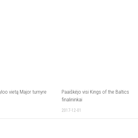
loo vietą Major turnyre
Paaiškėjo visi Kings of the Baltics
finalininkai
2017-12-01