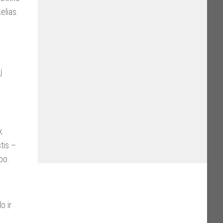
elias.
į
k
stis –
bo.
o ir