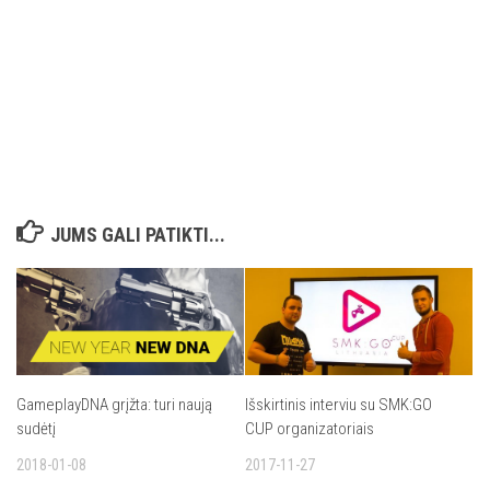
JUMS GALI PATIKTI...
Išskirtinis interviu su SMK:GO
GameplayDNA grįžta: turi naują
CUP organizatoriais
sudėtį
2017-11-27
2018-01-08