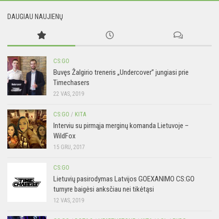
DAUGIAU NAUJIENŲ
CS:GO
Buvęs Žalgirio treneris „Undercover” jungiasi prie
Timechasers
22 VAS, 2019
CS:GO
/
KITA
Interviu su pirmąja merginų komanda Lietuvoje –
WildFox
15 GRU, 2017
CS:GO
Lietuvių pasirodymas Latvijos GOEXANIMO CS:GO
turnyre baigėsi anksčiau nei tikėtąsi
12 VAS, 2019