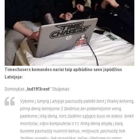
Timechasers komandos nariai taip apibūdino savo įspūdžius
Latvijoje:
Dominykas „
Ind1ff3rent
“ Stulpinas:
Vykome į turnyrą Latvijoje pasiruošę patekti bent į finalinį ketvertą,
pirmą dieną laimėjome 2 žaidimus bei pralaimėjome vieną,
patekome į kitą dieną, nors žaidimo sąlygos buvo ne kokios: lenkti
monitoriai, silpni kompiuteriai ir t.t. Antrą dieną atvykę į barą
buvome pasiruošę nuversti kalnus, motyvuoti, pasiruošę tiek
žaidimo aspektu, tiek morališkai, tačiau iškritome po pirmo