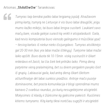
Artiomas „
ShAdOwOw
“ Tarianikovas:
Turnyras taip bendrai paliko labai teigiamą įspūdį. Atvažiavom
pirmą kartą į turnyrą ne Lietuvoje ir visi buvo labai draugiški, jeigu
mums kažko reikėjo, tai buvo labai lengva susitarti. Laukiant savo
mačų bare, visada galėjai surasti ką veikti ir atsipalaiduoti. Gaila,
kad nevisi kompiuteriai buvo vienodo galingumo ir mūsiškiai ypač
– tiesiog kartais iš niekur nieko išsijungdavo. Turnyras atsilikinėjo
gal 20-30 min (kas yra labai mažai ištikrųjų). Turėjome labai mažai
laiko apšilti. Buvo duota tik 10-15min. viską susiruošti ir iškart
reikėdavo eit žaisti, tai čia šiek tiek pritrūko laiko. Pirmą dieną
patyrėme vieną pralaimėjimą, bet su dviem pergalėm pavyko išeit
iš grupių. Labiausiai gaila, kad antrą dieną iškart iškritom
aštuntfinalyje dėl labai sunkios pradžios. Antroje mačo pusėje
dominavome, bet prasta komunikacija ir blogi sprendimai mums
kainavo 2 svarbius raundus, po kurių nesugebėjome atsigriebti.
Mokysimės iš klaidų ir žiūrėsime ką galėsime pakeisti. Ruošimės
kitiems turnyrams. Kitą kartą tikrai norėčiau sugrįžti ir atsigriebti