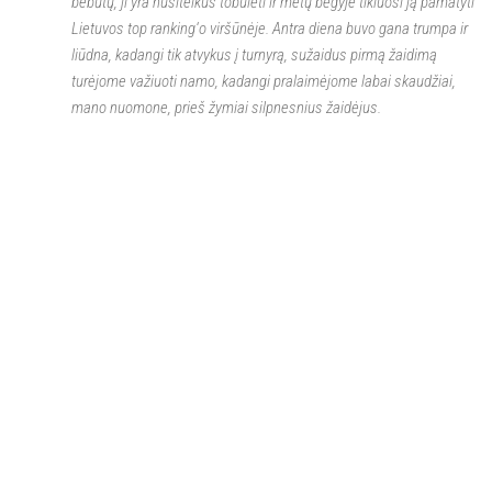
bebūtų, ji yra nusiteikus tobulėti ir metų bėgyje tikiuosi ją pamatyti
Lietuvos top ranking‘o viršūnėje. Antra diena buvo gana trumpa ir
liūdna, kadangi tik atvykus į turnyrą, sužaidus pirmą žaidimą
turėjome važiuoti namo, kadangi pralaimėjome labai skaudžiai,
mano nuomone, prieš žymiai silpnesnius žaidėjus.