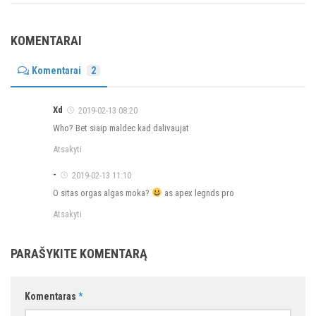
KOMENTARAI
Komentarai
2
Xd
2019-02-13 08:20
Who? Bet siaip maldec kad dalivaujat
Atsakyti
-
2019-02-13 11:10
O sitas orgas algas moka?
as apex legnds pro
Atsakyti
PARAŠYKITE KOMENTARĄ
Komentaras
*