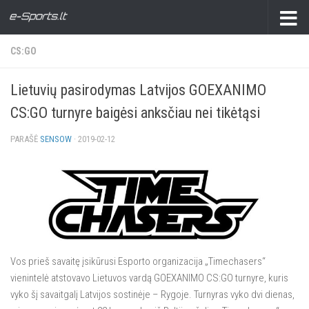
CS:GO
Lietuvių pasirodymas Latvijos GOEXANIMO
CS:GO turnyre baigėsi anksčiau nei tikėtąsi
PARAŠĖ
SENSOW
·
2019-02-12
Vos prieš savaitę įsikūrusi Esporto organizacija „Timechasers“
vienintelė atstovavo Lietuvos vardą GOEXANIMO CS:GO turnyre, kuris
vyko šį savaitgalį Latvijos sostinėje – Rygoje. Turnyras vyko dvi dienas,