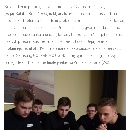
Sekmadienio popietę laukė pirmosios varžybos prieš latvių
„VajagSalabotBehu“. Visą naktį analizavus šios komandos žaidimą
atrodė, kad neturėtų kilti didelių problemų braunantis finalo link. Tačiau
tai buvo labai sunkus žaidimas. Pralaimėjus daugybę raundų žaidimo
pradžioje buvo sunku atsitiesti, tačiau „Timechasers“ sugebėjo ne tik
pasivyti priešininkus, bet ir laiminėti vienu tašku. Deja, lietuviai
pralaimėjo rezultatu 12-16 ir komandai teko susidėti daiktus bei važiuoti
namo. Samsung GOEXANIMO CS:GO turnyrą ir 500 € piniginį prizą
laimėjo Team Titan, kurie finale įveikė Esi Pirmais Esports (2-0).