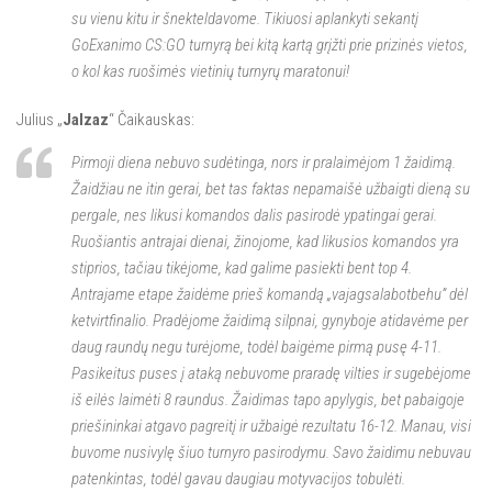
su vienu kitu ir šnekteldavome. Tikiuosi aplankyti sekantį
GoExanimo CS:GO turnyrą bei kitą kartą grįžti prie prizinės vietos,
o kol kas ruošimės vietinių turnyrų maratonui!
Julius „
Jalzaz
“ Čaikauskas:
Pirmoji diena nebuvo sudėtinga, nors ir pralaimėjom 1 žaidimą.
Žaidžiau ne itin gerai, bet tas faktas nepamaišė užbaigti dieną su
pergale, nes likusi komandos dalis pasirodė ypatingai gerai.
Ruošiantis antrajai dienai, žinojome, kad likusios komandos yra
stiprios, tačiau tikėjome, kad galime pasiekti bent top 4.
Antrajame etape žaidėme prieš komandą „vajagsalabotbehu” dėl
ketvirtfinalio. Pradėjome žaidimą silpnai, gynyboje atidavėme per
daug raundų negu turėjome, todėl baigėme pirmą pusę 4-11.
Pasikeitus puses į ataką nebuvome praradę vilties ir sugebėjome
iš eilės laimėti 8 raundus. Žaidimas tapo apylygis, bet pabaigoje
priešininkai atgavo pagreitį ir užbaigė rezultatu 16-12. Manau, visi
buvome nusivylę šiuo turnyro pasirodymu. Savo žaidimu nebuvau
patenkintas, todėl gavau daugiau motyvacijos tobulėti.