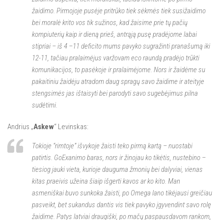
žaidimo. Pirmojoje pusėje pritrūko tiek sėkmės tiek susižaidimo
bei moralė krito vos tik sužinos, kad žaisime prie tų pačių
kompiuterių kaip ir dieną prieš, antrąją pusę pradėjome labai
stipriai – iš 4 –11 deficito mums pavyko sugražinti pranašumą iki
12-11, tačiau pralaimėjus varžovam eco raundą pradėjo trūkti
komunikacijos, to pasėkoje ir pralaimėjome. Nors ir žaidėme su
pakaitiniu žaidėju atradom daug spragų savo žaidime ir ateityje
stengsimės jas ištaisyti bei parodyti savo sugebėjimus pilna
sudėtimi.
Andrius „
Askew
“ Levinskas:
Tokioje “rimtoje” išvykoje žaisti teko pirmą kartą – nuostabi
patirtis. GoExanimo baras, nors ir žinojau ko tikėtis, nustebino –
tiesiog jauki vieta, kurioje dauguma žmonių bei dalyviai, vienas
kitas praeivis užeina šiaip išgerti kavos ar ko kito. Man
asmeniškai buvo sunkoka žaisti, po Omega lano tikėjausi greičiau
pasveikt, bet sukandus dantis vis tiek pavyko įgyvendint savo rolę
žaidime. Patys latviai draugiški, po mačų paspausdavom rankom,