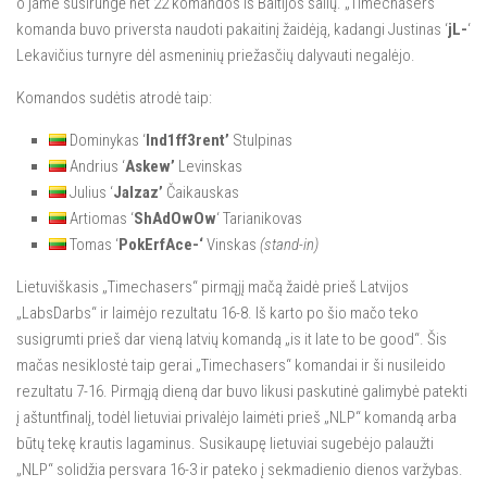
o jame susirungė net 22 komandos iš Baltijos šalių. „Timechasers“
komanda buvo priversta naudoti pakaitinį žaidėją, kadangi Justinas ‘
jL-
‘
Lekavičius turnyre dėl asmeninių priežasčių dalyvauti negalėjo.
Komandos sudėtis atrodė taip:
Dominykas ‘
Ind1ff3rent’
Stulpinas
Andrius ‘
Askew’
Levinskas
Julius ‘
Jalzaz’
Čaikauskas
Artiomas ‘
ShAdOwOw
‘ Tarianikovas
Tomas ‘
PokErfAce-‘
Vinskas
(stand-in)
Lietuviškasis „Timechasers“ pirmąjį mačą žaidė prieš Latvijos
„LabsDarbs“ ir laimėjo rezultatu 16-8. Iš karto po šio mačo teko
susigrumti prieš dar vieną latvių komandą „is it late to be good“. Šis
mačas nesiklostė taip gerai „Timechasers“ komandai ir ši nusileido
rezultatu 7-16. Pirmąją dieną dar buvo likusi paskutinė galimybė patekti
į aštuntfinalį, todėl lietuviai privalėjo laimėti prieš „NLP“ komandą arba
būtų tekę krautis lagaminus. Susikaupę lietuviai sugebėjo palaužti
„NLP“ solidžia persvara 16-3 ir pateko į sekmadienio dienos varžybas.