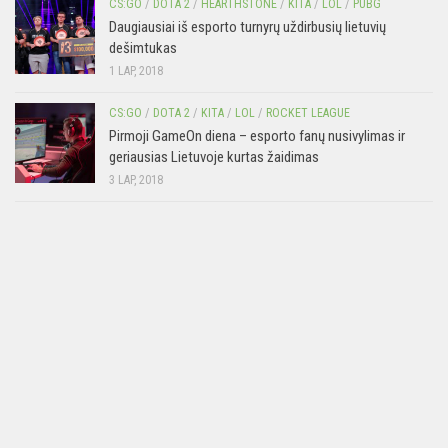
CS:GO
/
DOTA 2
/
HEARTHSTONE
/
KITA
/
LOL
/
PUBG
Daugiausiai iš esporto turnyrų uždirbusių lietuvių
dešimtukas
1 LAP, 2018
CS:GO
/
DOTA 2
/
KITA
/
LOL
/
ROCKET LEAGUE
Pirmoji GameOn diena – esporto fanų nusivylimas ir
geriausias Lietuvoje kurtas žaidimas
3 LAP, 2018