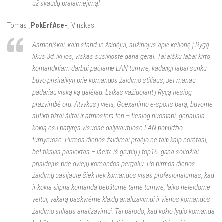
už skaudų pralaimėjimą!
Tomas „
PokErfAce-
„ Vinskas:
Asmeniškai, kaip stand-in žaidėjui, sužinojus apie kelionę į Rygą
likus 3d. iki jos, viskas susiklostė gana gerai. Tai aišku labai kirto
komandiniam darbui pačiame LAN turnyre, kadangi labai sunku
buvo prisitaikyti prie komandos žaidimo stiliaus, bet manau
padariau viską ką galėjau. Laikas važiuojant į Rygą tiesiog
prazvimbė oru. Atvykus į vietą, Goexanimo e-sports barą, buvome
sutikti tikrai šiltai ir atmosfera ten – tiesiog nuostabi, geriausia
kokią esu patyręs visuose dalyvautuose LAN pobūdžio
turnyruose. Pirmos dienos žaidimai praėjo ne taip kaip norėtasi,
bet tikslas pasiektas – išeita iš grupių į top16, gana solidžiai
prisidėjus prie dviejų komandos pergalių. Po pirmos dienos
žaidimų pasijautė šiek tiek komandos visas profesionalumas, kad
ir kokia silpna komanda bebūtume tame turnyre, laiko neleidome
veltui, vakarą paskyrėme klaidų analizavimui ir vienos komandos
žaidimo stiliaus analizavimui. Tai parodo, kad kokio lygio komanda