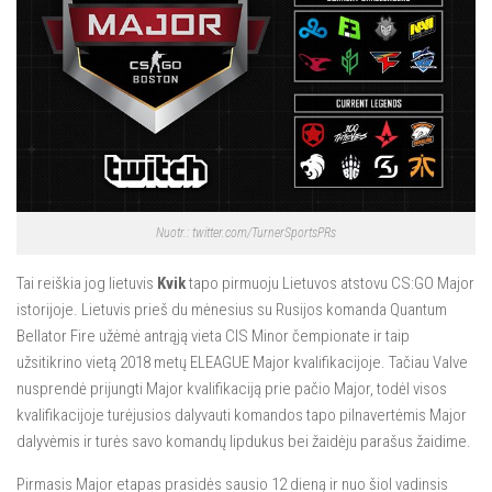
Nuotr.: twitter.com/TurnerSportsPRs
Tai reiškia jog lietuvis
Kvik
tapo pirmuoju Lietuvos atstovu CS:GO Major
istorijoje. Lietuvis prieš du mėnesius su Rusijos komanda Quantum
Bellator Fire užėmė antrąją vieta CIS Minor čempionate ir taip
užsitikrino vietą 2018 metų ELEAGUE Major kvalifikacijoje. Tačiau Valve
nusprendė prijungti Major kvalifikaciją prie pačio Major, todėl visos
kvalifikacijoje turėjusios dalyvauti komandos tapo pilnavertėmis Major
dalyvėmis ir turės savo komandų lipdukus bei žaidėju parašus žaidime.
Pirmasis Major etapas prasidės sausio 12 dieną ir nuo šiol vadinsis