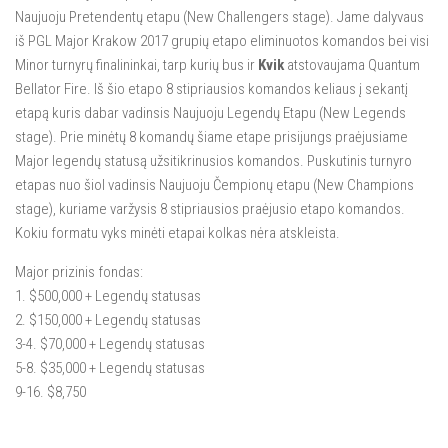
Naujuoju Pretendentų etapu (New Challengers stage). Jame dalyvaus
iš PGL Major Krakow 2017 grupių etapo eliminuotos komandos bei visi
Minor turnyrų finalininkai, tarp kurių bus ir
Kvik
atstovaujama Quantum
Bellator Fire. Iš šio etapo 8 stipriausios komandos keliaus į sekantį
etapą kuris dabar vadinsis Naujuoju Legendų Etapu (New Legends
stage). Prie minėtų 8 komandų šiame etape prisijungs praėjusiame
Major legendų statusą užsitikrinusios komandos. Puskutinis turnyro
etapas nuo šiol vadinsis Naujuoju Čempionų etapu (New Champions
stage), kuriame varžysis 8 stipriausios praėjusio etapo komandos.
Kokiu formatu vyks minėti etapai kolkas nėra atskleista.
Major prizinis fondas:
1. $500,000 + Legendų statusas
2. $150,000 + Legendų statusas
3-4. $70,000 + Legendų statusas
5-8. $35,000 + Legendų statusas
9-16. $8,750