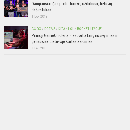
Daugiausiai iš esporto turnyrų uždirbusių lietuvių
dešimtukas
1 LAP, 2018
CS:GO
/
DOTA 2
/
KITA
/
LOL
/
ROCKET LEAGUE
Pirmoji GameOn diena – esporto fanų nusivylimas ir
geriausias Lietuvoje kurtas žaidimas
3 LAP, 2018