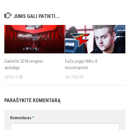
JUMS GALI PATIKTI...
GameOn 2018 renginio
FaZe įsigijo NiKo iš
apžvalga
mousesports
2018-11-08
2017-02-09
PARAŠYKITE KOMENTARĄ
Komentaras
*