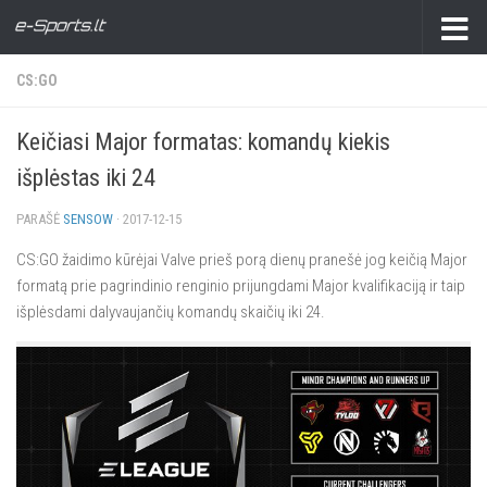
CS:GO
Keičiasi Major formatas: komandų kiekis
išplėstas iki 24
PARAŠĖ
SENSOW
·
2017-12-15
CS:GO žaidimo kūrėjai Valve prieš porą dienų pranešė jog keičią Major
formatą prie pagrindinio renginio prijungdami Major kvalifikaciją ir taip
išplėsdami dalyvaujančių komandų skaičių iki 24.