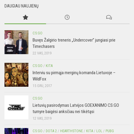
DAUGIAU NAUJIENŲ
CS:GO
Buvęs Žalgirio treneris „Undercover” jungiasi prie
Timechasers
22 VAS, 2019
CS:GO
/
KITA
Interviu su pirmąja merginų komanda Lietuvoje –
WildFox
15 GRU, 2017
CS:GO
Lietuvių pasirodymas Latvijos GOEXANIMO CS:GO
turnyre baigėsi anksčiau nei tikėtąsi
12 VAS, 2019
CS:GO
/
DOTA 2
/
HEARTHSTONE
/
KITA
/
LOL
/
PUBG