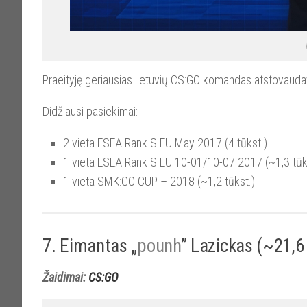
Praeityję geriausias lietuvių CS:GO komandas atstovaud
Didžiausi pasiekimai:
2 vieta ESEA Rank S EU May 2017 (4 tūkst.)
1 vieta ESEA Rank S EU 10-01/10-07 2017 (~1,3 tūk
1 vieta SMK:GO CUP – 2018 (~1,2 tūkst.)
7. Eimantas „
pounh
” Lazickas (~21,6 
Žaidimai:
CS:GO