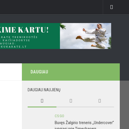
DAUGIAU
DAUGIAU NAUJIENŲ
CS:GO
Buvęs Žalgirio treneris „Undercover”
jungiasi prie Timechasers