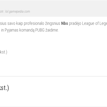
tr.: lol.gamepedia.com
sius savo kaip profesionalo žingsnius
Nbs
pradėjo League of Leg
s in Pyjamas komandą PUBG žaidime.
kst.)
st.)