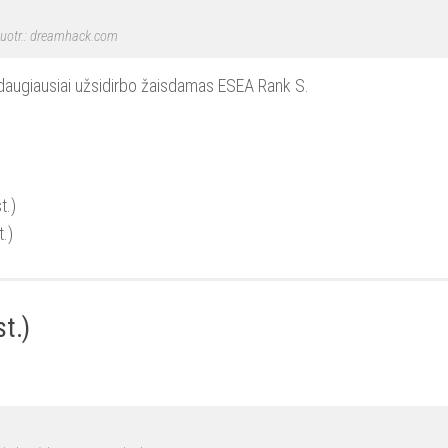
uotr.: dreamhack.com
t daugiausiai užsidirbo žaisdamas ESEA Rank S.
t.)
.)
t.)