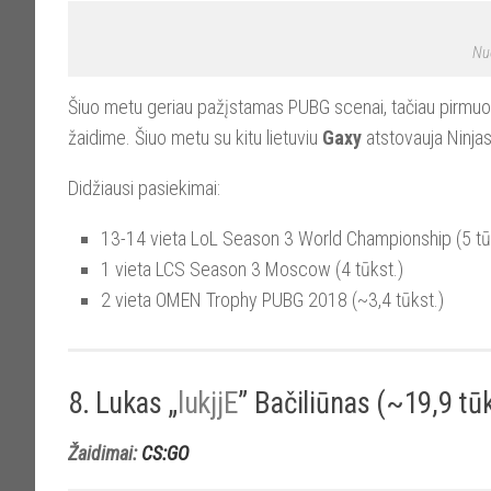
Nuo
Šiuo metu geriau pažįstamas PUBG scenai, tačiau pirmuo
žaidime. Šiuo metu su kitu lietuviu
Gaxy
atstovauja Ninja
Didžiausi pasiekimai:
13-14 vieta LoL Season 3 World Championship (5 tū
1 vieta LCS Season 3 Moscow (4 tūkst.)
2 vieta OMEN Trophy PUBG 2018 (~3,4 tūkst.)
8. Lukas „
lukjjE
” Bačiliūnas (~19,9 tūk
Žaidimai:
CS:GO