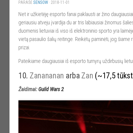
PARAŠĖ
SENSOW
·
2018-11-01
Net ir užkietėję esporto fanai paklausti ar žino daugiausia
geriausiu atveju įvardija du ar tris labiausiai žinomus šal
duomenis lietuviai iš viso iš elektroninio sporto yra laim
vietą pasaulio šalių reitinge. Reikėtų paminėti, jog šiame re
prizai.
Pateikiame daugiausiai iš esporto turnyrų uždirbusių liet
10.
Zanananan
arba
Zan
(~17,5 tūkst
Žaidimai:
Guild Wars 2