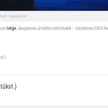
Nuotr.: liquipedia.net
avęs
lukjje
, daugiausiai užsidirbo individualiai – žaisdamas ESEA Ra
st.)
tūkst.)