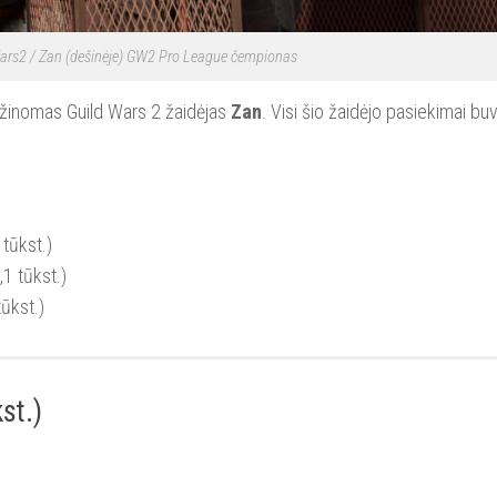
ars2 / Zan (dešinėje) GW2 Pro League čempionas
e žinomas Guild Wars 2 žaidėjas
Zan
. Visi šio žaidėjo pasiekimai bu
tūkst.)
1 tūkst.)
ūkst.)
st.)