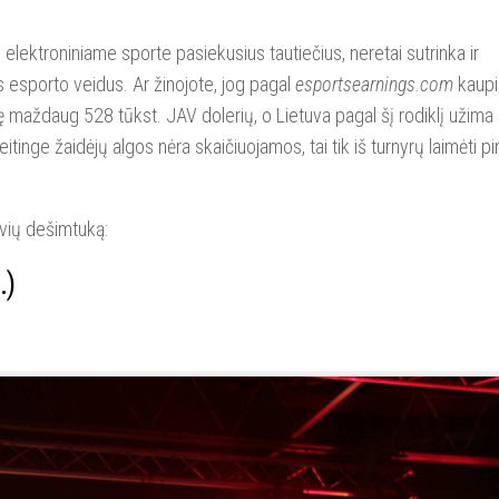
i elektroniniame sporte pasiekusius tautiečius, neretai sutrinka ir
ies esporto veidus. Ar žinojote, jog pagal
esportsearnings.com
kaup
ėję maždaug 528 tūkst. JAV dolerių, o Lietuva pagal šį rodiklį užima
itinge žaidėjų algos nėra skaičiuojamos, tai tik iš turnyrų laimėti pin
uvių dešimtuką:
.)