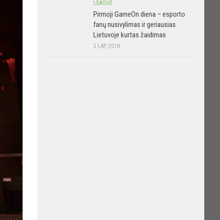
LEAGUE
Pirmoji GameOn diena – esporto
fanų nusivylimas ir geriausias
Lietuvoje kurtas žaidimas
3 LAP, 2018