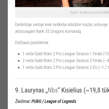
Nuotr.: facebook.com/GuildW
Dešimtoje vietoje kiek netikėtai atsidūrė mažai Lietuvoj
atstovaujant Rank 55 Dragons komandą.
Didžiausi pasiekimai:
1 vieta Guild Wars 2 Pro League Season 1 Finals (10 
2 vieta Guild Wars 2 Pro League Season 2 Finals (~4,
1 vieta Guild Wars 2 Pro League Season 2 EU (~1,7 t
9. Laurynas „
Nbs
” Kisielius (~19,8 tūk
Žaidimai:
PUBG / League of Legends