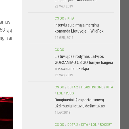
22 VAS, 2019
CS:GO
/
KITA
iamus
Interviu su pirmąja merginų
 58-ąją
komanda Lietuvoje – WildFox
iginiai
15 GRU, 2017
CS:GO
Lietuvių pasirodymas Latvijos
GOEXANIMO CS:GO turnyre baigėsi
anksčiau nei tikėtąsi
12 VAS, 2019
CS:GO
/
DOTA 2
/
HEARTHSTONE
/
KITA
/
LOL
/
PUBG
Daugiausiai iš esporto turnyrų
uždirbusių lietuvių dešimtukas
1 LAP, 2018
CS:GO
/
DOTA 2
/
KITA
/
LOL
/
ROCKET