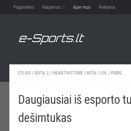
Pagrindinis
Naujienos
Apie mus
Reklama
CS:GO
/
DOTA 2
/
HEARTHSTONE
/
KITA
/
LOL
/
PUBG
Daugiausiai iš esporto tu
dešimtukas