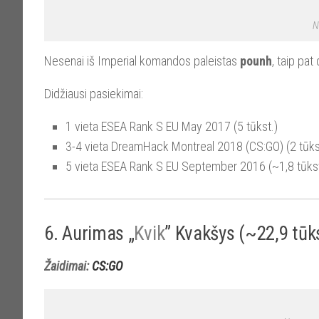
N
Nesenai iš Imperial komandos paleistas
pounh
, taip pa
Didžiausi pasiekimai:
1 vieta ESEA Rank S EU May 2017 (5 tūkst.)
3-4 vieta DreamHack Montreal 2018 (CS:GO) (2 tūks
5 vieta ESEA Rank S EU September 2016 (~1,8 tūkst
6. Aurimas „
Kvik
” Kvakšys (~22,9 tūks
Žaidimai:
CS:GO