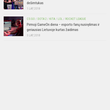
dešimtukas
1 LAP, 2018
CS:GO
/
DOTA 2
/
KITA
/
LOL
/
ROCKET LEAGUE
Pirmoji GameOn diena – esporto fanų nusivylimas ir
geriausias Lietuvoje kurtas žaidimas
3 LAP, 2018