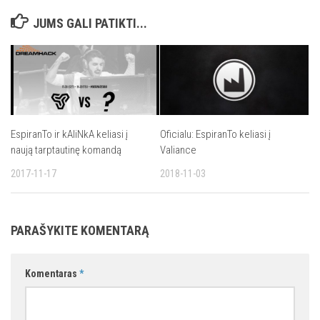
JUMS GALI PATIKTI...
EspiranTo ir kAliNkA keliasi į
Oficialu: EspiranTo keliasi į
naują tarptautinę komandą
Valiance
2017-11-17
2018-11-03
PARAŠYKITE KOMENTARĄ
Komentaras
*