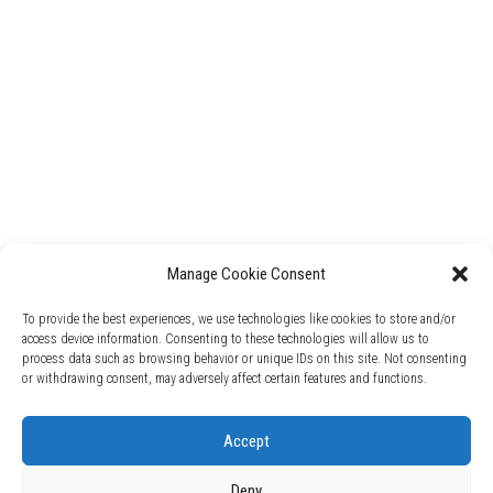
Manage Cookie Consent
To provide the best experiences, we use technologies like cookies to store and/or
access device information. Consenting to these technologies will allow us to
process data such as browsing behavior or unique IDs on this site. Not consenting
or withdrawing consent, may adversely affect certain features and functions.
Accept
2017-2020 © e-Sports.lt. Visos teisės saugomos.
Kopijuoti ir platinti e-Sports.lt skelbiamą informaciją be sutikimo yra
Deny