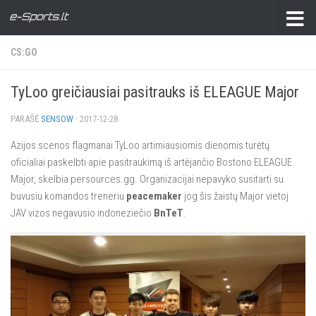
CS:GO
TyLoo greičiausiai pasitrauks iš ELEAGUE Major
PARAŠĖ
SENSOW
·
2017-12-28
Azijos scenos flagmanai TyLoo artimiausiomis dienomis turėtų
oficialiai paskelbti apie pasitraukimą iš artėjančio Bostono ELEAGUE
Major, skelbia persources.gg. Organizacijai nepavyko susitarti su
buvusiu komandos treneriu
peacemaker
jog šis žaistų Major vietoj
JAV vizos negavusio indoneziečio
BnTeT
.