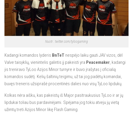
Nuotr.: twitter.com/tyloogaming
Kadangi komandos lyderis
BnTeT
nespėjo laiku gauti JAV vizos, dėl
Valve taisyklių, vienintelis galintis jį pakeisti yra
Peacemaker
, kadangi
jis treniravo TyLoo Azijos Minor turnyre ir buvo įrašytas į oficialią
komandos sudėtį. Kelių šaltinių teigimu, už tai jog padėtų komandai,
buvęs treneris užsiprašė procentinės dalies nuo visų TyLoo lipdukų.
Kolkas nėra aišku, kas pakeistų iš Major pasitraukusius TyLoo ir ar jų
lipdukai toliau bus pardavinėjami. Spėjama jog tokiu atveju jų vietą
užimtų treti Azijos Minor likę Flash Gaming.