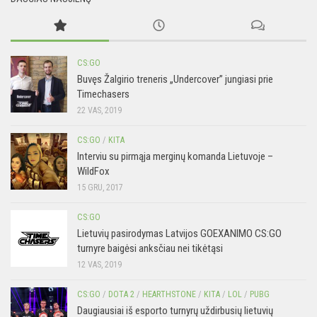
CS:GO
Buvęs Žalgirio treneris „Undercover” jungiasi prie
Timechasers
22 VAS, 2019
CS:GO
/
KITA
Interviu su pirmąja merginų komanda Lietuvoje –
WildFox
15 GRU, 2017
CS:GO
Lietuvių pasirodymas Latvijos GOEXANIMO CS:GO
turnyre baigėsi anksčiau nei tikėtąsi
12 VAS, 2019
CS:GO
/
DOTA 2
/
HEARTHSTONE
/
KITA
/
LOL
/
PUBG
Daugiausiai iš esporto turnyrų uždirbusių lietuvių