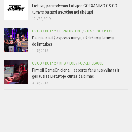
Lietuvių pasirodymas Latvijos GOEXANIMO CS:GO
turnyre baigėsi anksčiau nei tikėtąsi
12 VAS, 2019
CS:GO
/
DOTA 2
/
HEARTHSTONE
/
KITA
/
LOL
/
PUBG
Daugiausiai iš esporto turnyrų uždirbusių lietuvių
dešimtukas
1 LAP, 2018
CS:GO
/
DOTA 2
/
KITA
/
LOL
/
ROCKET LEAGUE
Pirmoji GameOn diena – esporto fanų nusivylimas ir
geriausias Lietuvoje kurtas žaidimas
3 LAP, 2018