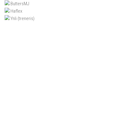
ButtersMJ
Haflex
Ynli
(treneris)