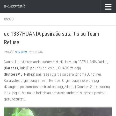
CS:GO
ex-1337HUANIA pasirašė sutartis su Team
Refuse
PARAŠĖ
SENSOW
·
2017-12-07
Naujoji lietuvių komanda sudaryta iš trijų buvusių 1337HUANIA žaidėjų
(
Carcass
,
lukjjE
,
pounh
) bei dviejų CHAOS žaidėjų
(
ButtersMJ
,
Haflex
) pasirašė sutartis su gerai žinoma Jungtinės
Karalystės organizacija Team Refuse. Organizacija skelbia jog
džiaugiasi po trumpos pertraukos sugrįždama į Counter-Strike sceną
ir tiki jog su šia nauja bei labiau patyrusia sudėtimi sugebės pasiekti
gerų rezultatų.