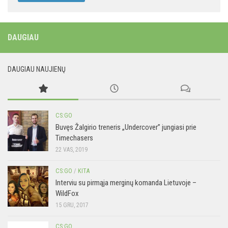
DAUGIAU
DAUGIAU NAUJIENŲ
CS:GO
Buvęs Žalgirio treneris „Undercover” jungiasi prie
Timechasers
22 VAS, 2019
CS:GO
/
KITA
Interviu su pirmąja merginų komanda Lietuvoje –
WildFox
15 GRU, 2017
CS:GO