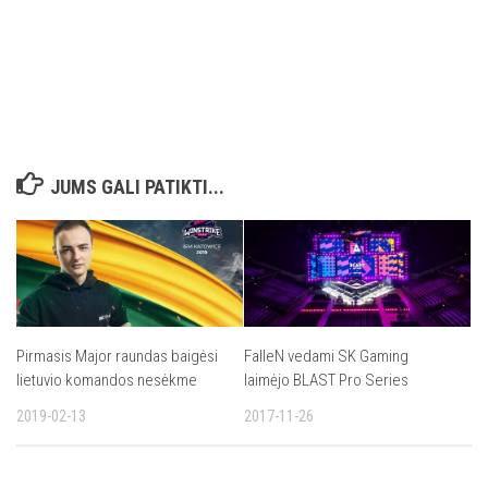
JUMS GALI PATIKTI...
Pirmasis Major raundas baigėsi
FalleN vedami SK Gaming
lietuvio komandos nesėkme
laimėjo BLAST Pro Series
2019-02-13
2017-11-26