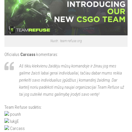
Nuotr.: team-refuse.org
Oficialus
Carcass
komentaras:
Aš tikiu kiekvienu žaidėju mūsų komandoje ir žinau jog mes
galime žaisti labai gerai individualiai, tačiau dabar mums reikia
perkelti savo individualius įgūdžius į komandinį žaidimą. Dar
kartelį noriu padėkoti mūsų naujai organizacijai Team Refuse už
tai jog suteikė mums galimybę įrodyti savo vertę!
Team Refuse sudėtis:
pounh
lukjjE
Carcass