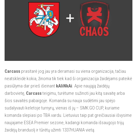
Carcass
prasitarė jog jau yra deramasi su viena organizacija, tačiau
neatskleidė kokia, žinoma tik tiek kad ši organizacija žaidėjams pateikė
pasiūlyma dar prieš išeinant
kAliNkAi
. Apie naująją žaidėjų
darbovietę,
Carcass
teigimu, turėtume sužinoti jau kitą savaitę arba
šios savaitės pabaigoje. Komanda su nauja sudėtimi jau spėjo
sudalyvauti keletoje turnyrų, vienas iš jų – SMK:GO CUP, kuriame
komanda slepiasi po TBA vardu. Lietuvius taip pat greičiausiai išvysime
naujajame ESEA Premier sezone, kadangi komanda išsaugojo trijų
žaidėjų branduolį ir tūrėtų užimti 1337HUANIA vietą.