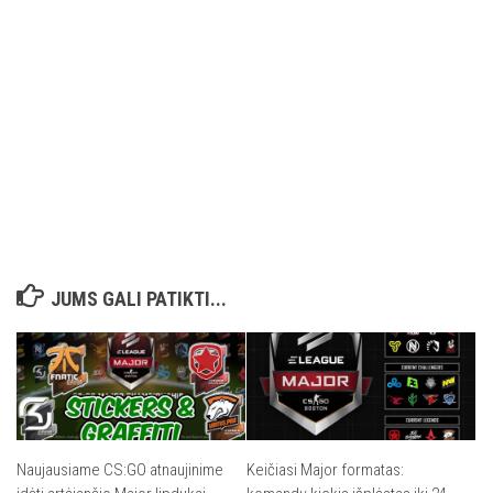
JUMS GALI PATIKTI...
Naujausiame CS:GO atnaujinime
Keičiasi Major formatas: