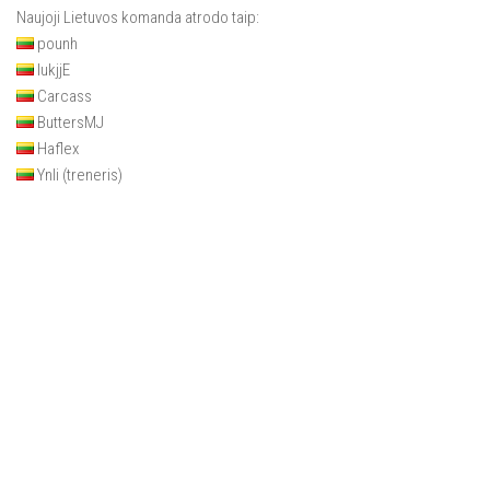
Naujoji Lietuvos komanda atrodo taip:
pounh
lukjjE
Carcass
ButtersMJ
Haflex
Ynli
(treneris)