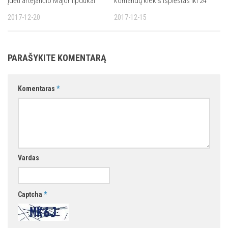
įdėti artėjančio Major lipdukai
komandų kiekis išplėstas iki 24
2017-12-20
2017-12-15
PARAŠYKITE KOMENTARĄ
Komentaras
*
Vardas
Captcha
*