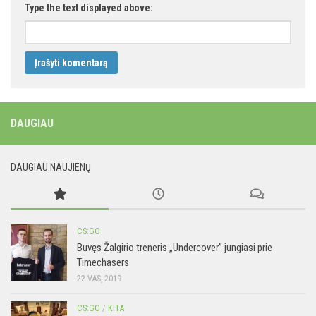
Type the text displayed above:
DAUGIAU
DAUGIAU NAUJIENŲ
CS:GO
Buvęs Žalgirio treneris „Undercover” jungiasi prie
Timechasers
22 VAS, 2019
CS:GO
/
KITA