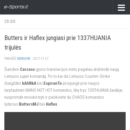
CS:GO
Butters ir Haflex jungiasi prie 1337HUANIA
trijulės
PARAŠĖ
SENSOW
·
2017-11-27
Šiandien
Carcass
gyvos transliacijos metu pagaliau atskleidė naują
Lietuvos
super
komandą. Po to kai dvi Lietuvos Counter-Strike
žvaigždės
kAliNkA
bei
EspiranTo
prisijungė prie naujos
tarptautinės MANS NOT HOT komandos, likę trys 1337HUANIA žaidėjai
nusprendė nesiskirstyti ir pasikvietė du CHAOS komandos
lyderius
ButtersMJ
bei
Haflex
.