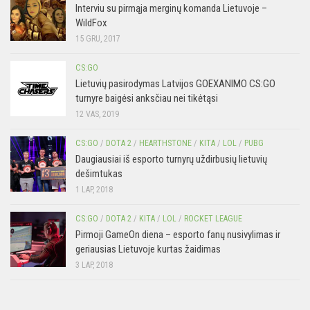
Interviu su pirmąja merginų komanda Lietuvoje –
WildFox
15 GRU, 2017
CS:GO
Lietuvių pasirodymas Latvijos GOEXANIMO CS:GO
turnyre baigėsi anksčiau nei tikėtąsi
12 VAS, 2019
CS:GO
/
DOTA 2
/
HEARTHSTONE
/
KITA
/
LOL
/
PUBG
Daugiausiai iš esporto turnyrų uždirbusių lietuvių
dešimtukas
1 LAP, 2018
CS:GO
/
DOTA 2
/
KITA
/
LOL
/
ROCKET LEAGUE
Pirmoji GameOn diena – esporto fanų nusivylimas ir
geriausias Lietuvoje kurtas žaidimas
3 LAP, 2018