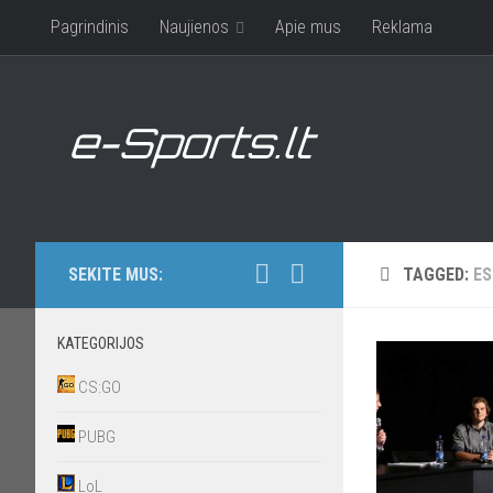
Pagrindinis
Naujienos
Apie mus
Reklama
SEKITE MUS:
TAGGED:
E
KATEGORIJOS
CS:GO
PUBG
LoL