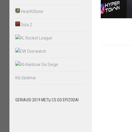
HearthStone
Dota 2
Rocket League
Overwatch
Rainbow Six Siege
Kiti žaidimai
GERIAUSI 2019 METŲ CS:GO EPIZODAI