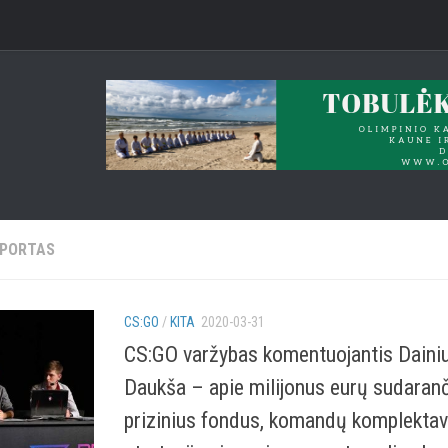
SPORTAS
CS:GO
/
KITA
2020-03-31
CS:GO varžybas komentuojantis Daini
Daukša – apie milijonus eurų sudaran
prizinius fondus, komandų komplekta