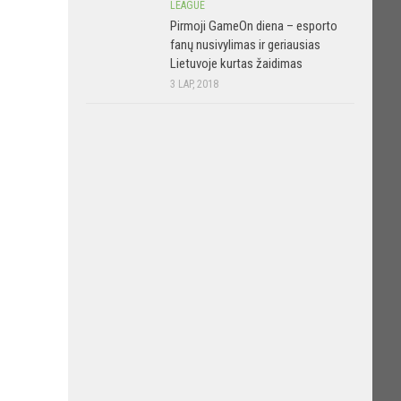
LEAGUE
Pirmoji GameOn diena – esporto
fanų nusivylimas ir geriausias
Lietuvoje kurtas žaidimas
3 LAP, 2018