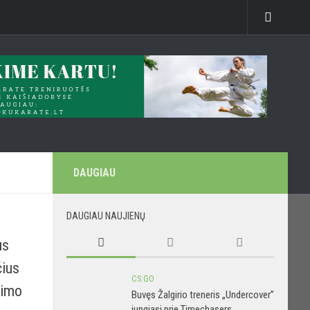
DAUGIAU
DAUGIAU NAUJIENŲ
us
čius
CS:GO
vimo
Buvęs Žalgirio treneris „Undercover”
jungiasi prie Timechasers