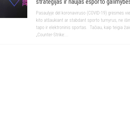
strategijas ir naujas esporto galimybe
Pasaulyje dėl koronaviruso (COVID-19) grėsmės vi
kito atšaukiant ar stabdant sporto turnyrus, ne iši
tapo ir elektroninis sportas. Tačiau, kaip teigia ža
„Counter-Strike:...