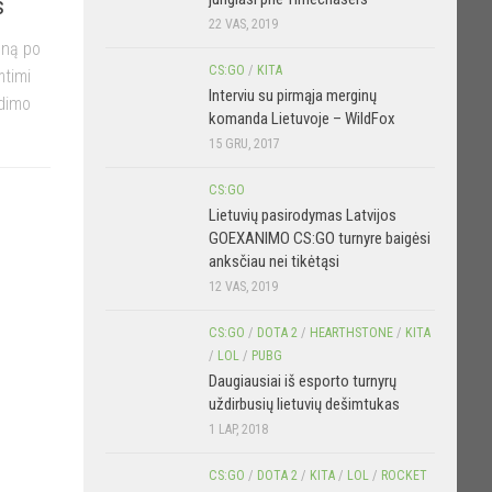
s
22 VAS, 2019
eną po
CS:GO
/
KITA
mtimi
Interviu su pirmąja merginų
idimo
komanda Lietuvoje – WildFox
15 GRU, 2017
CS:GO
Lietuvių pasirodymas Latvijos
GOEXANIMO CS:GO turnyre baigėsi
anksčiau nei tikėtąsi
12 VAS, 2019
CS:GO
/
DOTA 2
/
HEARTHSTONE
/
KITA
/
LOL
/
PUBG
Daugiausiai iš esporto turnyrų
uždirbusių lietuvių dešimtukas
1 LAP, 2018
CS:GO
/
DOTA 2
/
KITA
/
LOL
/
ROCKET